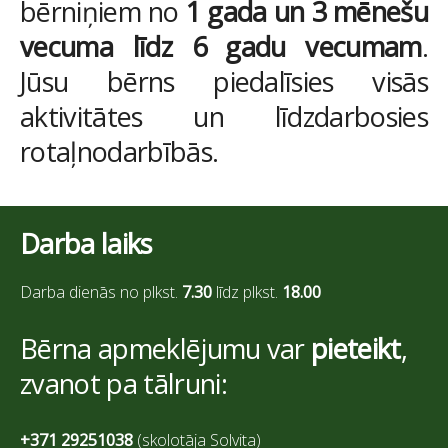
bērniņiem no
1
gada un 3 mēnešu
vecuma līdz 6 gadu vecumam
.
Jūsu bērns piedalīsies visās
aktivitātes un līdzdarbosies
rotaļnodarbībās.
Darba laiks
Darba dienās no plkst.
7.30
līdz plkst.
18.00
Bērna apmeklējumu var
pieteikt
,
zvanot pa tālruni:
+371 29251038
(skolotāja Solvita)