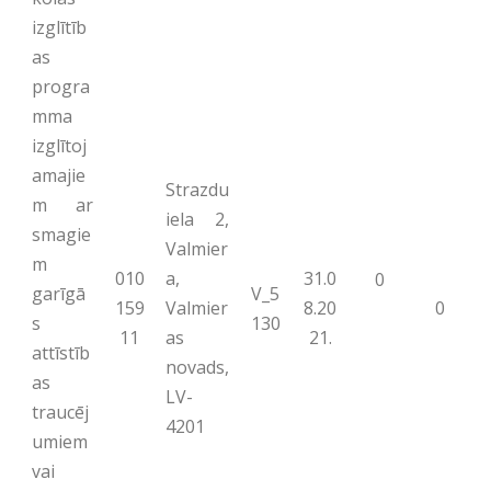
izglītīb
as
progra
mma
izglītoj
amajie
Strazdu
m ar
iela 2,
smagie
Valmier
m
010
a,
31.0
0
garīgā
V_5
159
Valmier
8.20
0
s
130
11
as
21.
attīstīb
novads,
as
LV-
traucēj
4201
umiem
vai