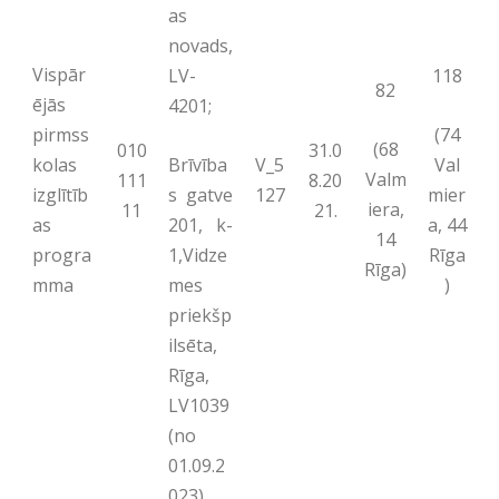
as
novads,
Vispār
LV-
118
82
ējās
4201;
(74
pirmss
(68
010
31.0
Brīvība
Val
kolas
V_5
Valm
111
8.20
s gatve
mier
izglītīb
127
iera,
11
21.
201, k-
a, 44
as
14
1,Vidze
Rīga
progra
Rīga)
mes
)
mma
priekšp
ilsēta,
Rīga,
LV1039
(no
01.09.2
023)