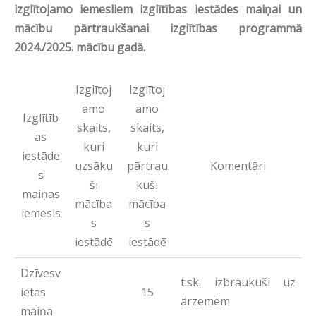
izglītojamo iemesliem izglītības iestādes maiņai un
mācību pārtraukšanai izglītības programmā
2024./2025. mācību gadā.
Izglītoj
Izglītoj
amo
amo
Izglītīb
skaits,
skaits,
as
kuri
kuri
iestāde
uzsāku
pārtrau
Komentāri
s
ši
kuši
maiņas
mācība
mācība
iemesls
s
s
iestādē
iestādē
Dzīvesv
t.sk. izbraukuši uz
ietas
15
ārzemēm
maiņa