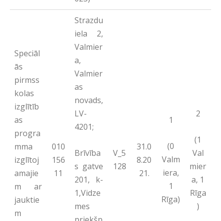
Strazdu
iela 2,
Valmier
Speciāl
a,
ās
Valmier
pirmss
as
kolas
novads,
izglītīb
LV-
2
as
1
4201;
progra
(1
(0
mma
010
31.0
Brīvība
Val
V_5
Valm
izglītoj
156
8.20
s gatve
mier
128
iera,
amajie
11
21.
201, k-
a, 1
1
m ar
1,Vidze
Rīga
Rīga)
jauktie
mes
)
m
priekšp