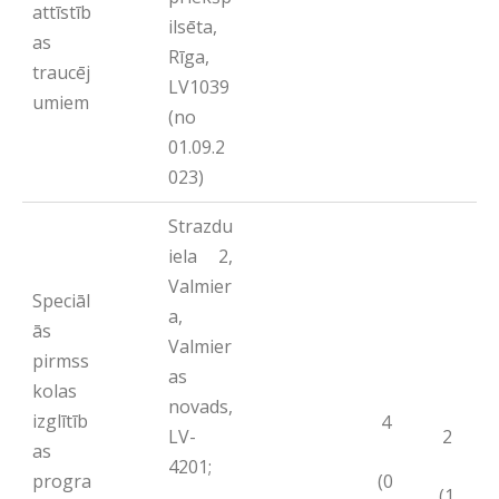
attīstīb
ilsēta,
as
Rīga,
traucēj
LV1039
umiem
(no
01.09.2
023)
Strazdu
iela 2,
Valmier
Speciāl
a,
ās
Valmier
pirmss
as
kolas
novads,
izglītīb
4
LV-
2
as
4201;
(0
progra
(1