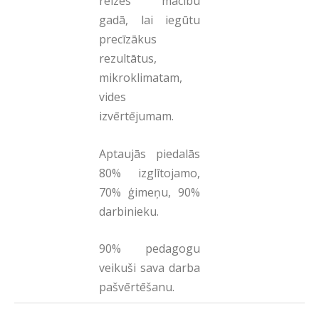
reizes mācību
gadā, lai iegūtu
precīzākus
rezultātus,
mikroklimatam,
vides
izvērtējumam.
Aptaujās piedalās
80% izglītojamo,
70% ģimeņu, 90%
darbinieku.
90% pedagogu
veikuši sava darba
pašvērtēšanu.