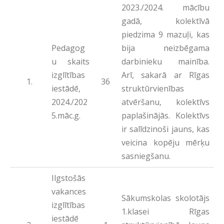
2023./2024. mācību
gadā, kolektīvā
piedzima 9 mazuļi, kas
Pedagog
bija neizbēgama
u skaits
darbinieku mainība.
izglītības
Arī, sakarā ar Rīgas
36
iestādē,
struktūrvienības
2024./202
atvēršanu, kolektīvs
5.māc.g.
paplašinājās. Kolektīvs
ir salīdzinoši jauns, kas
veicina kopēju mērķu
sasniegšanu.
Ilgstošās
vakances
Sākumskolas skolotājs
izglītības
1.klasei Rīgas
iestādē