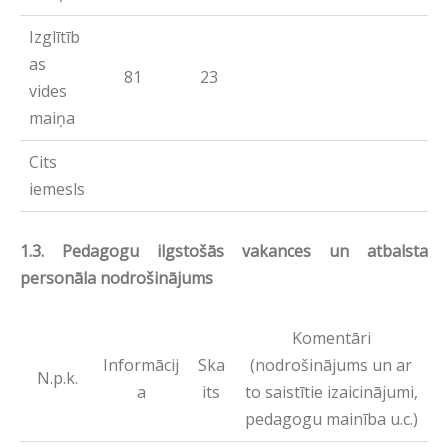
Izglītīb
as
81
23
vides
maiņa
Cits
iemesls
1.3.
Pedagogu ilgstošās vakances un atbalsta
personāla nodrošinājums
Komentāri
Informācij
Ska
(nodrošinājums un ar
N.p.k.
a
its
to saistītie izaicinājumi,
pedagogu mainība u.c.)