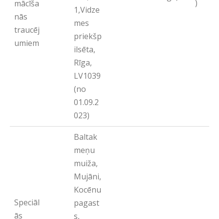
)
mācīša
1,Vidze
nās
mes
traucēj
priekšp
umiem
ilsēta,
Rīga,
LV1039
(no
01.09.2
023)
Baltak
meņu
muiža,
Mujāni,
Kocēnu
Speciāl
pagast
ās
s,