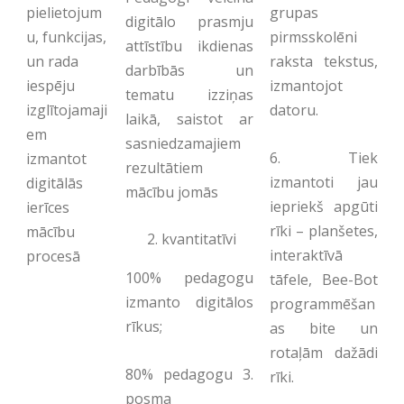
grupas
pielietojum
digitālo prasmju
pirmsskolēni
u, funkcijas,
attīstību ikdienas
raksta tekstus,
un rada
darbībās un
izmantojot
iespēju
tematu izziņas
datoru.
izglītojamaji
laikā, saistot ar
em
sasniedzamajiem
6. Tiek
izmantot
rezultātiem
izmantoti jau
digitālās
mācību jomās
iepriekš apgūti
ierīces
rīki – planšetes,
mācību
kvantitatīvi
interaktīvā
procesā
100% pedagogu
tāfele, Bee-Bot
izmanto digitālos
programmēšan
rīkus;
as bite un
rotaļām dažādi
80% pedagogu 3.
rīki.
posma