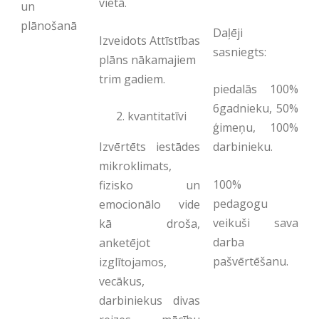
vietā.
un
plānošanā
Daļēji
Izveidots Attīstības
sasniegts:
plāns nākamajiem
trim gadiem.
piedalās 100%
6gadnieku, 50%
kvantitatīvi
ģimeņu, 100%
Izvērtēts iestādes
darbinieku.
mikroklimats,
100%
fizisko un
pedagogu
emocionālo vide
veikuši sava
kā droša,
darba
anketējot
pašvērtēšanu.
izglītojamos,
vecākus,
darbiniekus divas