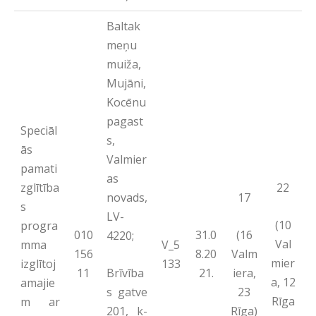
Baltak
meņu
muiža,
Mujāni,
Kocēnu
pagast
Speciāl
s,
ās
Valmier
pamati
as
zglītība
22
novads,
17
s
LV-
(10
progra
(16
010
31.0
4220;
Val
mma
V_5
Valm
156
8.20
mier
izglītoj
133
Brīvība
iera,
11
21.
a, 12
amajie
s gatve
23
Rīga
m ar
201, k-
Rīga)