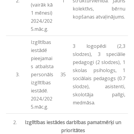
1
struktūrvienībā. Jauns
(vairāk kā
kolektīvs, bērnu
1 mēnesi)
kopšanas atvaļinājums.
2024./202
5.māc.g.
Izglītības
3 logopēdi (2,3
iestādē
slodzes), 3 speciālie
pieejamai
pedagogi (2 slodzes), 1
s atbalsta
skolas psihologs, 1
personāls
35
sociālais pedagogs (0.7
izglītības
slodze), asistenti,
iestādē.
skolotāja palīgi,
2024./202
medmāsa.
5.māc.g.
Izglītības iestādes darbības pamatmērķi un
prioritātes