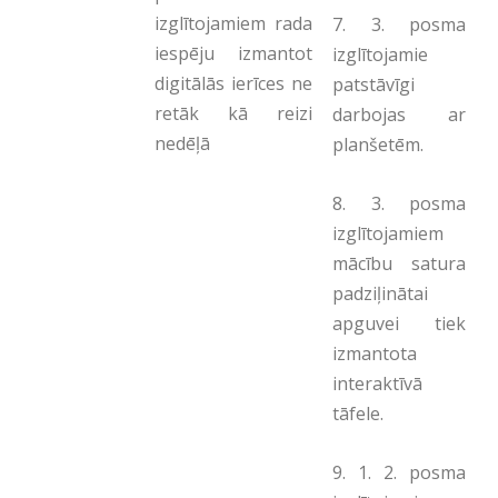
izglītojamiem rada
7. 3. posma
iespēju izmantot
izglītojamie
digitālās ierīces ne
patstāvīgi
retāk kā reizi
darbojas ar
nedēļā
planšetēm.
8. 3. posma
izglītojamiem
mācību satura
padziļinātai
apguvei tiek
izmantota
interaktīvā
tāfele.
9. 1. 2. posma