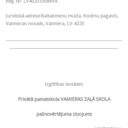
Reģ. Nr. LV40203308694
Juridiskā adrese:Baltakmenu muiža, Kocēnu pagasts,
Valmieras novads, Valmiera, LV-4220
__________________________________________________________
______________________________________________________
Izglītības iestādes
Privātā pamatskola VAMIERAS ZAĻĀ SKOLA
pašnovērtējuma ziņojums