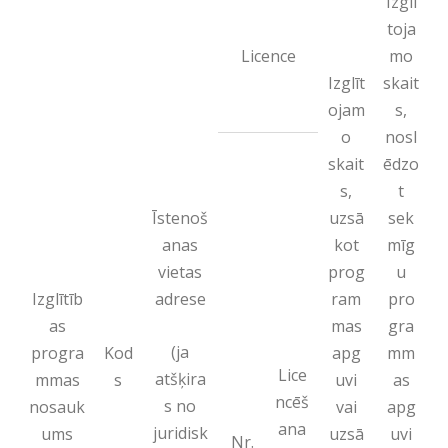
Izglī
toja
Licence
mo
Izglīt
skait
ojam
s,
o
nosl
skait
ēdzo
s,
t
Īstenoš
uzsā
sek
anas
kot
mīg
vietas
prog
u
Izglītīb
adrese
ram
pro
as
mas
gra
(ja
progra
Kod
apg
mm
Lice
atšķira
mmas
s
uvi
as
ncēš
s no
nosauk
vai
apg
ana
juridisk
ums
uzsā
uvi
Nr.