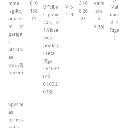
Valm
mma
010
31.0
Brīvība
Val
V_5
iera,
izglītoj
158
8.20
s gatve
mier
129
4
amajie
11
21.
201, k-
a, 1
Rīga)
m ar
1,Vidze
Rīga
garīgā
mes
)
s
priekšp
attīstīb
ilsēta,
as
Rīga,
traucēj
LV1039
umiem
(no
01.09.2
023)
Speciāl
ās
pirmss
kolas