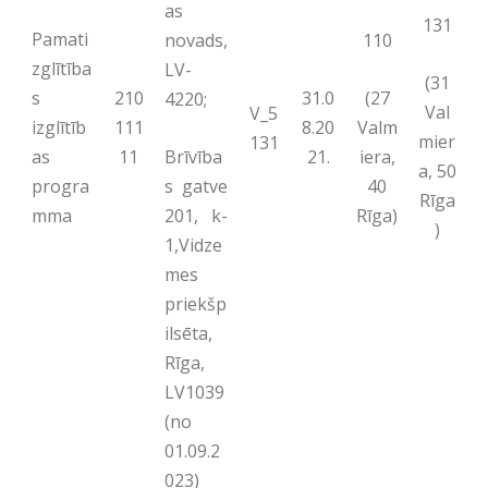
as
131
Pamati
novads,
110
zglītība
LV-
(31
(27
s
210
31.0
4220;
Val
V_5
Valm
izglītīb
111
8.20
mier
131
Brīvība
iera,
as
11
21.
a, 50
s gatve
40
progra
Rīga
201, k-
Rīga)
mma
)
1,Vidze
mes
priekšp
ilsēta,
Rīga,
LV1039
(no
01.09.2
023)