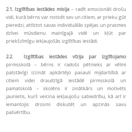
2.1.
Izglītības iestādes misija
– radīt emocionāli drošu
vidi, kurā bērns var noticēt sev un citiem, ar prieku gūt
pieredzi, attīstot savas individuālās spējas un prasmes
dzīvei mūsdienu mainīgajā vidē un kļūt par
priekšzīmīgu iekļaujošās izglītības iestādi.
2.2.
Izglītības iestādes vīzija par izglītojamo
pirmsskolā – bērns ir radošs pētnieks ar vēlmi
patstāvīgi izzināt apkārtējo pasauli mijdarbībā ar
citiem videi draudzīgā iestādē pirmsskolā un
pamatskolā – skolēns ir zinātkārs un motivēts
jaunietis, kurš veicina iekļaujošu sabiedrību, kā arī ir
iemantojis drosmi diskutēt un apzinās savu
pašvērtību.