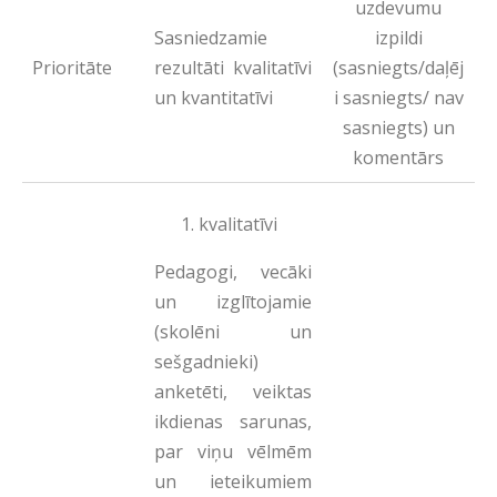
uzdevumu
Sasniedzamie
izpildi
Prioritāte
rezultāti kvalitatīvi
(sasniegts/daļēj
un kvantitatīvi
i sasniegts/ nav
sasniegts) un
komentārs
kvalitatīvi
Pedagogi, vecāki
un izglītojamie
(skolēni un
sešgadnieki)
anketēti, veiktas
ikdienas sarunas,
par viņu vēlmēm
un ieteikumiem