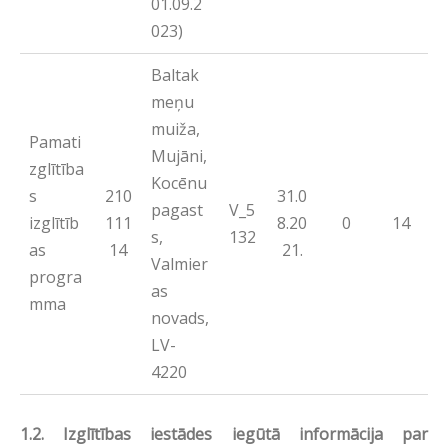
01.09.2
023)
Baltak
meņu
muiža,
Pamati
Mujāni,
zglītība
Kocēnu
s
210
31.0
pagast
V_5
izglītīb
111
8.20
0
14
s,
132
as
14
21.
Valmier
progra
as
mma
novads,
LV-
4220
1.2.
Izglītības iestādes iegūtā informācija par