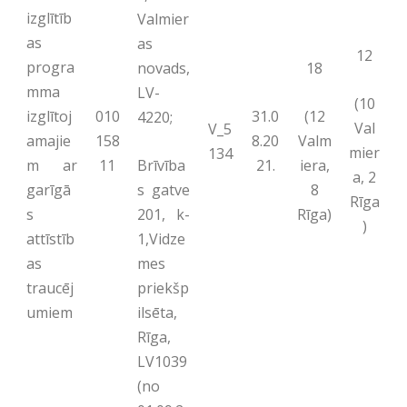
izglītīb
Valmier
as
as
12
progra
novads,
18
mma
LV-
(10
(12
izglītoj
010
31.0
4220;
Val
V_5
Valm
amajie
158
8.20
mier
134
Brīvība
iera,
m ar
11
21.
a, 2
s gatve
8
garīgā
Rīga
201, k-
Rīga)
s
)
1,Vidze
attīstīb
mes
as
priekšp
traucēj
ilsēta,
umiem
Rīga,
LV1039
(no