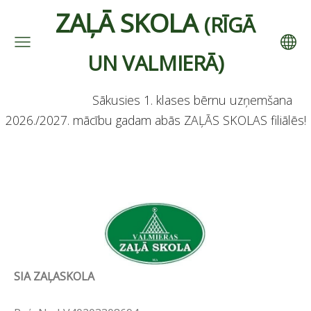
ZAĻĀ SKOLA
(RĪGĀ
UN VALMIERĀ)
Sākusies 1. klases bērnu uzņemšana
2026./2027. mācību gadam abās ZAĻĀS SKOLAS filiālēs!
SIA ZAĻA
SKOLA