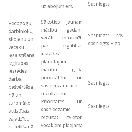
Sasniegts
uzlabojumiem.
1.
Sākoties jaunam
Pedagogu,
mācību gadam,
darbinieku,
Sasniegts, nav
vecāki informēti
skolēnu un
sasniegts Rīgā
par izglītības
vecāku
iestādes
iesaistīšana
plānotajām
izglītības
mācību gada
iestādes
prioritātēm un
darba
Sasniegts
sasniedzamajiem
pašvērtēša
rezultātiem.
nā un
Prioritātes un
turpmāko
Sasniegts
sasniedzamie
attīstības
rezultāti izvietoti
vajadzību
vecākiem pieejamā
noteikšanā