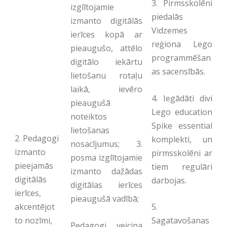
3. Pirmsskolēni
izglītojamie
piedalās
izmanto digitālās
Vidzemes
ierīces kopā ar
reģiona Lego
pieaugušo, attēlo
programmēšan
digitālo iekārtu
as sacensībās.
lietošanu rotaļu
laikā, ievēro
4. Iegādāti divi
pieaugušā
Lego education
noteiktos
Spike essential
lietošanas
2. Pedagogi
komplekti, un
nosacījumus; 3.
izmanto
pirmsskolēni ar
posma izglītojamie
pieejamās
tiem regulāri
izmanto dažādas
digitālās
darbojas.
digitālas ierīces
ierīces,
pieaugušā vadībā;
5.
akcentējot
Sagatavošanas
to nozīmi,
Pedagogi veicina