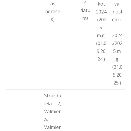
s
ās
kot
vai
datu
adrese
2024
nosl
ms
s)
./202
ēdzo
5.
t
m.g.
2024
(01.0
./202
9.20
5.m.
24.)
g.
(31.0
5.20
25.)
Strazdu
iela 2,
Valmier
a,
Valmier