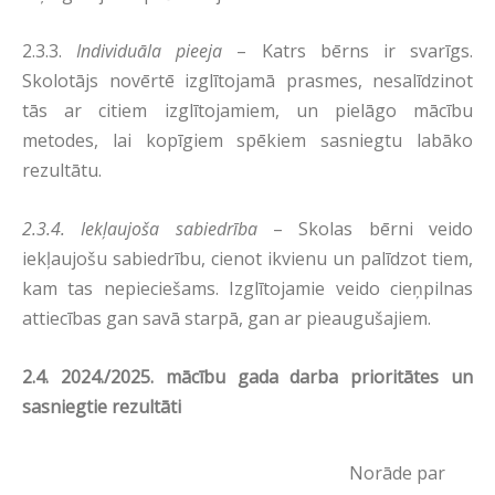
2.3.3.
Individuāla pieeja
– Katrs bērns ir svarīgs.
Skolotājs novērtē izglītojamā prasmes, nesalīdzinot
tās ar citiem izglītojamiem, un pielāgo mācību
metodes, lai kopīgiem spēkiem sasniegtu labāko
rezultātu.
2.3.4. Iekļaujoša sabiedrība
– Skolas bērni veido
iekļaujošu sabiedrību, cienot ikvienu un palīdzot tiem,
kam tas nepieciešams. Izglītojamie veido cieņpilnas
attiecības gan savā starpā, gan ar pieaugušajiem.
2.4.
2024./2025. mācību gada darba prioritātes un
sasniegtie rezultāti
Norāde par