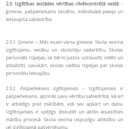
2.3.
Izglītības iestādes vērtības cilvēkcentrētā veidā
–
ģimene, pašpietiekams skolēns, individuālā pieeja un
iekļaujoša sabiedrība.
2.3.1.
Ģimene
– Mēs esam viena ģimene. Skola veicina
izglītojamo, vecāku un skolotāju sadarbību. Skolas
personāls rūpējas, lai bērni justos uzklausīti, mīlēti un
atbalstīti, savukārt, skolas vadība rūpējas par skolas
personālu labsajūtu.
2.3.2.
Pašpietiekams izglītojamais
– Izglītojamais ir
pašpietiekams, apzinās savu vērtību sabiedrībā, kā arī
ir atbildīgs pret mācībām, vidi sev apkārt un dabu.
Izglītojamais ir spējīgs diskutēt un aktīvi iesaistīties
mācību procesā. Skola veicina vispusīgu attīstību un
ceļ izglītojamā pašvērtējumu.