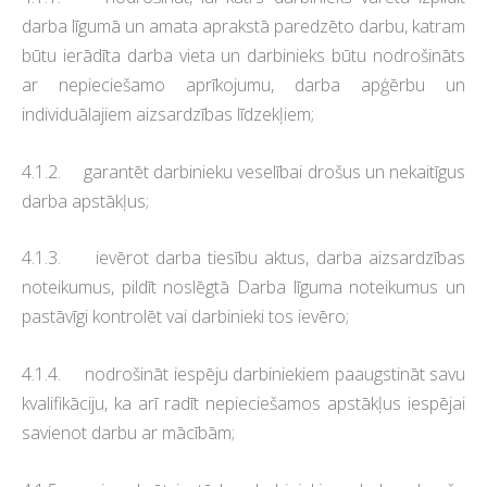
darba līgumā un amata aprakstā paredzēto darbu, katram
būtu ierādīta darba vieta un darbinieks būtu nodrošināts
ar nepieciešamo aprīkojumu, darba apģērbu un
individuālajiem aizsardzības līdzekļiem;
4.1.2. garantēt darbinieku veselībai drošus un nekaitīgus
darba apstākļus;
4.1.3. ievērot darba tiesību aktus, darba aizsardzības
noteikumus, pildīt noslēgtā Darba līguma noteikumus un
pastāvīgi kontrolēt vai darbinieki tos ievēro;
4.1.4. nodrošināt iespēju darbiniekiem paaugstināt savu
kvalifikāciju, ka arī radīt nepieciešamos apstākļus iespējai
savienot darbu ar mācībām;