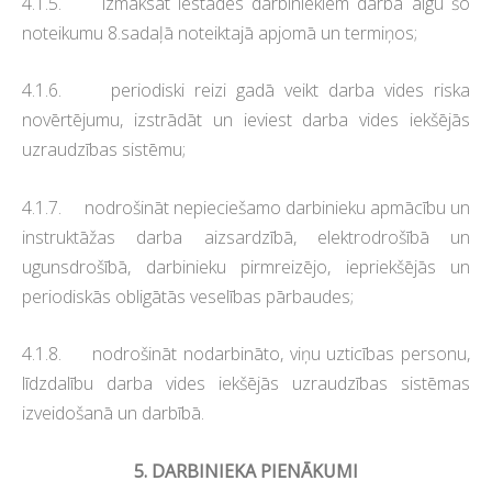
4.1.5. izmaksāt iestādes darbiniekiem darba algu šo
noteikumu 8.sadaļā noteiktajā apjomā un termiņos;
4.1.6. periodiski reizi gadā veikt darba vides riska
novērtējumu, izstrādāt un ieviest darba vides iekšējās
uzraudzības sistēmu;
4.1.7. nodrošināt nepieciešamo darbinieku apmācību un
instruktāžas darba aizsardzībā, elektrodrošībā un
ugunsdrošībā, darbinieku pirmreizējo, iepriekšējās un
periodiskās obligātās veselības pārbaudes;
4.1.8. nodrošināt nodarbināto, viņu uzticības personu,
līdzdalību darba vides iekšējās uzraudzības sistēmas
izveidošanā un darbībā.
5. DARBINIEKA PIENĀKUMI