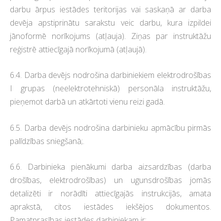
darbu ārpus iestādes teritorijas vai saskaņā ar darba
devēja apstiprinātu sarakstu veic darbu, kura izpildei
jānoformē norīkojums (atļauja). Ziņas par instruktāžu
reģistrē attiecīgajā norīkojumā (atļaujā).
6.4. Darba devējs nodrošina darbiniekiem elektrodrošības
I grupas (neelektrotehniskā) personāla instruktāžu,
pieņemot darbā un atkārtoti vienu reizi gadā.
6.5. Darba devējs nodrošina darbinieku apmācību pirmās
palīdzības sniegšanā;.
6.6. Darbinieka pienākumi darba aizsardzības (darba
drošības, elektrodrošības) un ugunsdrošības jomās
detalizēti ir norādīti attiecīgajās instrukcijās, amata
aprakstā, citos iestādes iekšējos dokumentos.
Pamatprasības iestādes darbiniekam ir: