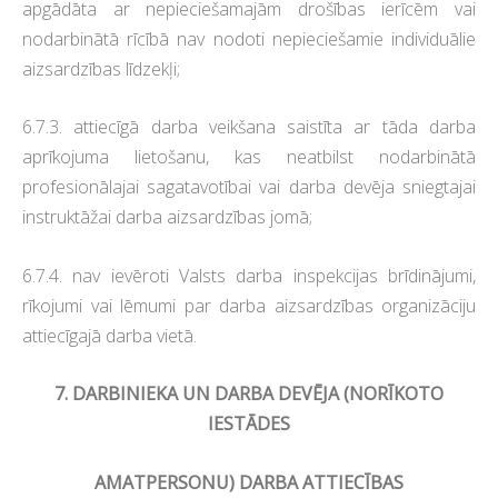
apgādāta ar nepieciešamajām drošības ierīcēm vai
nodarbinātā rīcībā nav nodoti nepieciešamie individuālie
aizsardzības līdzekļi;
6.7.3. attiecīgā darba veikšana saistīta ar tāda darba
aprīkojuma lietošanu, kas neatbilst nodarbinātā
profesionālajai sagatavotībai vai darba devēja sniegtajai
instruktāžai darba aizsardzības jomā;
6.7.4. nav ievēroti Valsts darba inspekcijas brīdinājumi,
rīkojumi vai lēmumi par darba aizsardzības organizāciju
attiecīgajā darba vietā.
7. DARBINIEKA UN DARBA DEVĒJA (NORĪKOTO
IESTĀDES
AMATPERSONU) DARBA ATTIECĪBAS