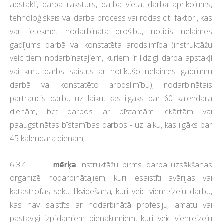
apstākļi, darba raksturs, darba vieta, darba aprīkojums,
tehnoloģiskais vai darba process vai rodas citi faktori, kas
var ietekmēt nodarbinātā drošību, noticis nelaimes
gadījums darbā vai konstatēta arodslimība (instruktāžu
veic tiem nodarbinātajiem, kuriem ir līdzīgi darba apstākļi
vai kuru darbs saistīts ar notikušo nelaimes gadījumu
darbā vai konstatēto arodslimību), nodarbinātais
pārtraucis darbu uz laiku, kas ilgāks par 60 kalendāra
dienām, bet darbos ar bīstamām iekārtām vai
paaugstinātas bīstamības darbos - uz laiku, kas ilgāks par
45 kalendāra dienām;
6.3.4.
mērķa
instruktāžu pirms darba uzsākšanas
organizē nodarbinātajiem, kuri iesaistīti avārijas vai
katastrofas seku likvidēšanā, kuri veic vienreizēju darbu,
kas nav saistīts ar nodarbinātā profesiju, amatu vai
pastāvīgi izpildāmiem pienākumiem, kuri veic vienreizēju