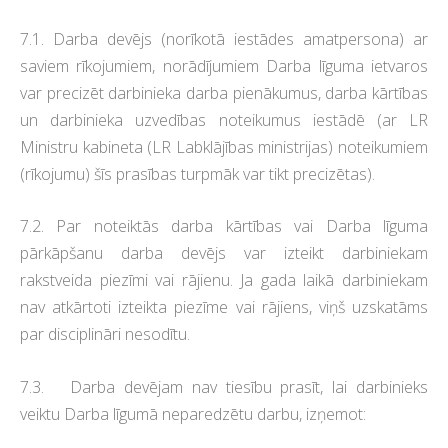
7.1. Darba devējs (norīkotā iestādes amatpersona) ar
saviem rīkojumiem, norādījumiem Darba līguma ietvaros
var precizēt darbinieka darba pienākumus, darba kārtības
un darbinieka uzvedības noteikumus iestādē (ar LR
Ministru kabineta (LR Labklājības ministrijas) noteikumiem
(rīkojumu) šīs prasības turpmāk var tikt precizētas).
7.2. Par noteiktās darba kārtības vai Darba līguma
pārkāpšanu darba devējs var izteikt darbiniekam
rakstveida piezīmi vai rājienu. Ja gada laikā darbiniekam
nav atkārtoti izteikta piezīme vai rājiens, viņš uzskatāms
par disciplināri nesodītu.
7.3. Darba devējam nav tiesību prasīt, lai darbinieks
veiktu Darba līgumā neparedzētu darbu, izņemot: