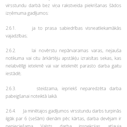
virsstundu darbā bez viņa rakstveida piekrišanas šādos
izņēmuma gadījumos:
2.6.1. ja to prasa sabiedrības visneatliekamākās
vajadzības;
2.6.2. lai novērstu nepārvaramas varas, nejauša
notikuma vai citu ārkārtēju apstākļu izraisītas sekas, kas
nelabvēlīgi ietekmē vai var ietekmēt parasto darba gaitu
iestādē;
2.6.3. steidzama, iepriekš neparedzēta darba
pabeigšanai noteiktā laikā.
2.6.4. Ja minētajos gadījumos virsstundu darbs turpinās
ilgāk par 6 (sešām) dienām pēc kārtas, darba devējam ir
nepieciešama Valsts darba inspekcijas atļauja