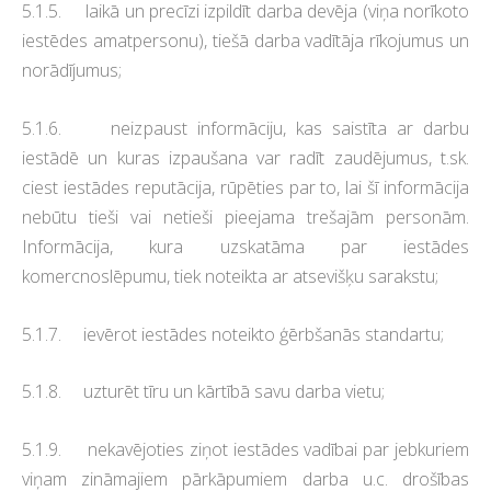
5.1.5. laikā un precīzi izpildīt darba devēja (viņa norīkoto
iestēdes amatpersonu), tiešā darba vadītāja rīkojumus un
norādījumus;
5.1.6. neizpaust informāciju, kas saistīta ar darbu
iestādē un kuras izpaušana var radīt zaudējumus, t.sk.
ciest iestādes reputācija, rūpēties par to, lai šī informācija
nebūtu tieši vai netieši pieejama trešajām personām.
Informācija, kura uzskatāma par iestādes
komercnoslēpumu, tiek noteikta ar atsevišķu sarakstu;
5.1.7. ievērot iestādes noteikto ģērbšanās standartu;
5.1.8. uzturēt tīru un kārtībā savu darba vietu;
5.1.9. nekavējoties ziņot iestādes vadībai par jebkuriem
viņam zināmajiem pārkāpumiem darba u.c. drošības