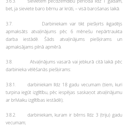
3.6.3. sievietēm pēcdzemdību periodā līdz 1 gadam,
bet, ja sieviete baro bērnu ar krūti, – visā barošanas laikā.
3.7. Darbiniekam var tikt piešķirts ikgadējs
apmaksāts atvaļinājums pēc 6 mēnešu nepārtraukta
darba iestādē. Šāds atvaļinājums piešķirams un
apmaksājams pilnā apmērā.
3.8. Atvaļinājums vasarā vai jebkurā citā laikā pēc
darbinieka vēlēšanās piešķirams:
3.8.1. darbiniekam līdz 18 gadu vecumam (tiem, kuri
turpina iegūt izglītību, pēc iespējas saskaņot atvaļinājumu
ar brīvlaiku izglītības iestādē);
3.8.2. darbiniekam, kuram ir bērns līdz 3 (triju) gadu
vecumam;