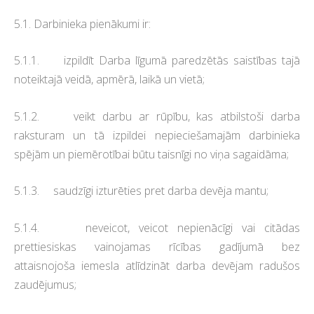
5.1. Darbinieka pienākumi ir:
5.1.1. izpildīt Darba līgumā paredzētās saistības tajā
noteiktajā veidā, apmērā, laikā un vietā;
5.1.2. veikt darbu ar rūpību, kas atbilstoši darba
raksturam un tā izpildei nepieciešamajām darbinieka
spējām un piemērotībai būtu taisnīgi no viņa sagaidāma;
5.1.3. saudzīgi izturēties pret darba devēja mantu;
5.1.4. neveicot, veicot nepienācīgi vai citādas
prettiesiskas vainojamas rīcības gadījumā bez
attaisnojoša iemesla atlīdzināt darba devējam radušos
zaudējumus;