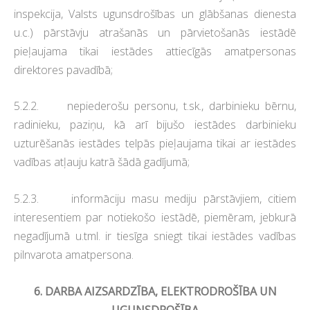
inspekcija, Valsts ugunsdrošības un glābšanas dienesta
u.c.) pārstāvju atrašanās un pārvietošanās iestādē
pieļaujama tikai iestādes attiecīgās amatpersonas
direktores pavadībā;
5.2.2. nepiederošu personu, t.sk., darbinieku bērnu,
radinieku, paziņu, kā arī bijušo iestādes darbinieku
uzturēšanās iestādes telpās pieļaujama tikai ar iestādes
vadības atļauju katrā šādā gadījumā;
5.2.3. informāciju masu mediju pārstāvjiem, citiem
interesentiem par notiekošo iestādē, piemēram, jebkurā
negadījumā u.tml. ir tiesīga sniegt tikai iestādes vadības
pilnvarota amatpersona.
6. DARBA AIZSARDZĪBA, ELEKTRODROŠĪBA UN
UGUNSDROŠĪBA