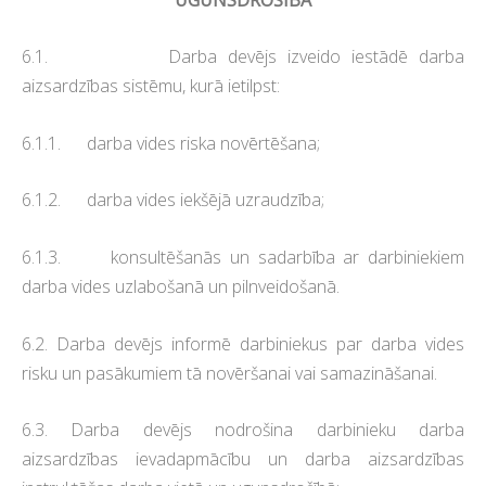
6.1. Darba devējs izveido iestādē darba
aizsardzības sistēmu, kurā ietilpst:
6.1.1. darba vides riska novērtēšana;
6.1.2. darba vides iekšējā uzraudzība;
6.1.3. konsultēšanās un sadarbība ar darbiniekiem
darba vides uzlabošanā un pilnveidošanā.
6.2. Darba devējs informē darbiniekus par darba vides
risku un pasākumiem tā novēršanai vai samazināšanai.
6.3. Darba devējs nodrošina darbinieku darba
aizsardzības ievadapmācību un darba aizsardzības