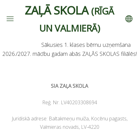
ZAĻĀ SKOLA
(RĪGĀ
UN VALMIERĀ)
Sākusies 1. klases bērnu uzņemšana
2026./2027. mācību gadam abās ZAĻĀS SKOLAS filiālēs!
SIA ZAĻA SKOLA
Reģ. Nr. LV40203308694
Juridiskā adrese: Baltakmeņu muiža, Kocēnu pagasts,
Valmieras novads, LV-4220