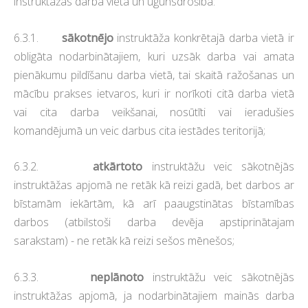
instruktāžas darba vietā un ugunsdrošībā:
6.3.1.
sākotnējo
instruktāža konkrētajā darba vietā ir
obligāta nodarbinātajiem, kuri uzsāk darba vai amata
pienākumu pildīšanu darba vietā, tai skaitā ražošanas un
mācību prakses ietvaros, kuri ir norīkoti citā darba vietā
vai cita darba veikšanai, nosūtīti vai ieradušies
komandējumā un veic darbus cita iestādes teritorijā;
6.3.2.
atkārtoto
instruktāžu veic sākotnējās
instruktāžas apjomā ne retāk kā reizi gadā, bet darbos ar
bīstamām iekārtām, kā arī paaugstinātas bīstamības
darbos (atbilstoši darba devēja apstiprinātajam
sarakstam) - ne retāk kā reizi sešos mēnešos;
6.3.3.
neplānoto
instruktāžu veic sākotnējās
instruktāžas apjomā, ja nodarbinātajiem mainās darba