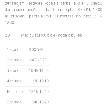
tarifikācijām. Iestādes kopējais darba laiks ir 5 (piecu)
darba dienu nedēļa, darba diena no plkst. 8.30 līdz 17.00
ar pusdienu pārtraukumu 30 minūtes no plkst.12.10-
12.40.
2.3. Mācību stundu bloki / nodarbību laiki:
1.stunda
9:00-9:40
2.stunda
9:45-10:25
3.stunda
10:45-11:25
4.stunda
11:30-12:10
Pusdienas
12:10-12:40
5.stunda
12:40-13:20