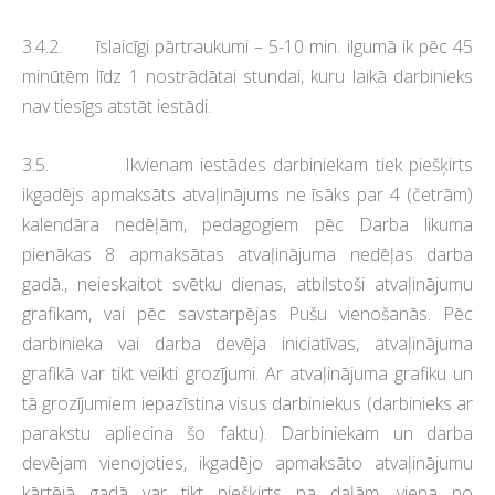
3.4.2. īslaicīgi pārtraukumi – 5-10 min. ilgumā ik pēc 45
minūtēm līdz 1 nostrādātai stundai, kuru laikā darbinieks
nav tiesīgs atstāt iestādi.
3.5. Ikvienam iestādes darbiniekam tiek piešķirts
ikgadējs apmaksāts atvaļinājums ne īsāks par 4 (četrām)
kalendāra nedēļām, pedagogiem pēc Darba likuma
pienākas 8 apmaksātas atvaļinājuma nedēļas darba
gadā., neieskaitot svētku dienas, atbilstoši atvaļinājumu
grafikam, vai pēc savstarpējas Pušu vienošanās. Pēc
darbinieka vai darba devēja iniciatīvas, atvaļinājuma
grafikā var tikt veikti grozījumi. Ar atvaļinājuma grafiku un
tā grozījumiem iepazīstina visus darbiniekus (darbinieks ar
parakstu apliecina šo faktu). Darbiniekam un darba
devējam vienojoties, ikgadējo apmaksāto atvaļinājumu
kārtējā gadā var tikt piešķirts pa daļām, viena no