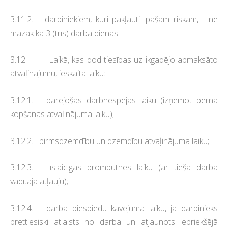
3.11.2. darbiniekiem, kuri pakļauti īpašam riskam, - ne
mazāk kā 3 (trīs) darba dienas.
3.12. Laikā, kas dod tiesības uz ikgadējo apmaksāto
atvaļinājumu, ieskaita laiku:
3.12.1. pārejošas darbnespējas laiku (izņemot bērna
kopšanas atvaļinājuma laiku);
3.12.2. pirmsdzemdību un dzemdību atvaļinājuma laiku;
3.12.3. īslaicīgas prombūtnes laiku (ar tiešā darba
vadītāja atļauju);
3.12.4. darba piespiedu kavējuma laiku, ja darbinieks
prettiesiski atlaists no darba un atjaunots iepriekšējā