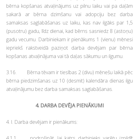
bērna kopšanas atvaļinājums uz pilnu laiku vai pa daļām
sakarā ar bērna dzimšanu vai adopciju bez darba
samaksas saglabāšanas uz laiku, kas nav ilgāks par 1,5
(pusotru) gadu, līdz dienai, kad bērns sasniedz 8 (astoņu)
gadu vecumu. Darbiniekam ir pienākums 1 (vienu) mēnesi
iepriekš rakstveidā paziņot darba devējam par bērna
kopšanas atvaļinājuma vai tā daļas sākumu un ilgumu.
3.16. Bērna tēvam ir tiesības 2 (divu) mēnešu laikā pēc
bērna piedzimšanas uz 10 (desmit) kalendāra dienas ilgu
atvaļinājumu bez darba samaksas saglabāšanas.
4. DARBA DEVĒJA PIENĀKUMI
4. l. Darba devējam ir pienākums:
4.1.1. nodrošināt, lai katrs darbinieks varētu izpildīt