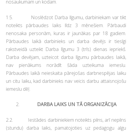
nosaukumam un kodam.
1.5. Noslēdzot Darba līgumu, darbiniekam var tikt
noteikts pārbaudes laiks līdz 3 mēnešiem. Pārbaudi
nenosaka personām, kuras ir jaunākas par 18 gadiem.
Pārbaudes laikā darbinieks un darba devējs ir tiesīgi
rakstveidā uzteikt Darba līgumu 3 (trīs) dienas iepriekš.
Darba devējam, uzteicot darba līgumu pārbaudes laikā,
nav pienākums norādīt šāda uzteikuma iemeslu.
Pārbaudes laikā neieskaita pārejošas darbnespējas laiku
un citu laiku, kad darbinieks nav veicis darbu attaisnojošu
iemeslu dēļ.
2.
DARBA LAIKS UN TĀ ORGANIZĀCIJA
2.2. Iestādes darbiniekiem noteikts pilns, arī nepilns
(stundu) darba laiks, pamatojoties uz pedagogu algu