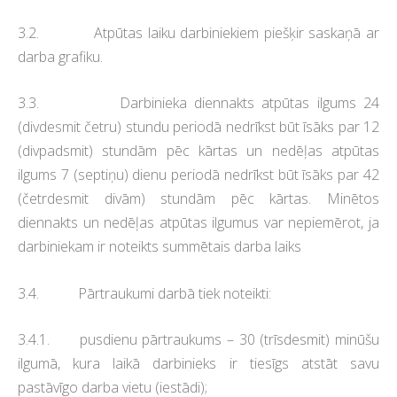
3.2. Atpūtas laiku darbiniekiem piešķir saskaņā ar
darba grafiku.
3.3. Darbinieka diennakts atpūtas ilgums 24
(divdesmit četru)
stundu periodā nedrīkst būt īsāks par 12
(divpadsmit) stundām pēc kārtas un nedēļas atpūtas
ilgums 7 (septiņu) dienu periodā nedrīkst būt īsāks par 42
(četrdesmit divām) stundām pēc kārtas. Minētos
diennakts un nedēļas atpūtas ilgumus var nepiemērot, ja
darbiniekam ir noteikts summētais darba laiks
3.4. Pārtraukumi darbā tiek noteikti:
3.4.1. pusdienu pārtraukums – 30 (trīsdesmit) minūšu
ilgumā, kura laikā darbinieks ir tiesīgs atstāt savu
pastāvīgo darba vietu (iestādi);