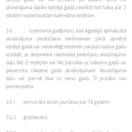
atvaļinājuma daļām kārtējā gadā nedrīkst būt īsāka par 2
(divām) nepārtrauktām kalendāra nedēļām.
3.6. Izņēmuma gadījumos, kad ikgadējā apmaksātā
atvaļinājuma piešķiršana darbiniekam pilnā apmērā
kārtējā gadā var nelabvēlīgi ietekmēt parasto darba gaitu
iestādē, ar darbinieka rakstveida piekrišanu atvaļinājuma
daļu līdz 2 nedēļām var tikt pārcelta uz nākamo gadu un
pievienota nākamā gada atvaļinājumam. Atvaļinājuma
daļu var pārcelt tikai uz vienu gadu. Šī prasība nav
piemērojama:
3.6.1. personām, kuras jaunākas par 18 gadiem;
3.6.2. grūtniecēm;