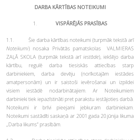
DARBA KĀRTĪBAS NOTEIKUMI
1.
VISPĀRĒJĀS PRASĪBAS
1.1. Šie darba kārtības noteikumi (turpmāk tekstā arī
Noteikumi
) nosaka Privātās pamatskolas VALMIERAS
ZAĻĀ SKOLA (turpmāk tekstā arī
iestāde
),
iekšējo darba
kārtību, regulē darba tiesiskās attiecības starp
darbiniekiem, darba devēju (norīkotajām iestādes
amatpersonām) un ir saistoši ievērošanai un izpildei
visiem iestādē nodarbinātajiem. Ar Noteikumiem
darbinieki tiek iepazīstināti pret parakstu iestājoties darbā.
Noteikumi ir brīvi pieejami jebkuram darbiniekam.
Noteikumi sastādīti saskaņā ar 2001.gada 20.jūnija likuma
„Darba likums” prasībām.