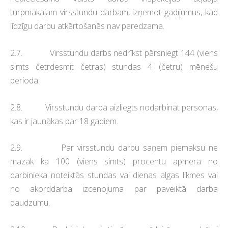
turpmākajam virsstundu darbam, izņemot gadījumus, kad
līdzīgu darbu atkārtošanās nav paredzama.
2.7. Virsstundu darbs nedrīkst pārsniegt 144 (viens
simts četrdesmit četras) stundas 4 (četru) mēnešu
periodā.
2.8. Virsstundu darbā aizliegts nodarbināt personas,
kas ir jaunākas par 18 gadiem.
2.9. Par virsstundu darbu saņem piemaksu ne
mazāk kā 100 (viens simts) procentu apmērā no
darbinieka noteiktās stundas vai dienas algas likmes vai
no akorddarba izcenojuma par paveiktā darba
daudzumu.