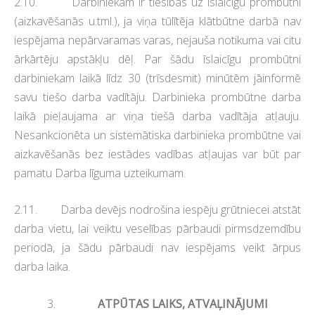
2.10. Darbiniekam ir tiesības uz īslaicīgu prombūtni
(aizkavēšanās u.tml.), ja viņa tūlītēja klātbūtne darbā nav
iespējama nepārvaramas varas, nejauša notikuma vai citu
ārkārtēju apstākļu dēļ. Par šādu īslaicīgu prombūtni
darbiniekam laikā līdz 30 (trīsdesmit) minūtēm jāinformē
savu tiešo darba vadītāju. Darbinieka prombūtne darba
laikā pieļaujama ar viņa tiešā darba vadītāja atļauju.
Nesankcionēta un sistemātiska darbinieka prombūtne vai
aizkavēšanās bez iestādes vadības atļaujas var būt par
pamatu Darba līguma uzteikumam.
2.11. Darba devējs nodrošina iespēju grūtniecei atstāt
darba vietu, lai veiktu veselības pārbaudi pirmsdzemdību
periodā, ja šādu pārbaudi nav iespējams veikt ārpus
darba laika.
3.
ATPŪTAS LAIKS, ATVAĻINĀJUMI