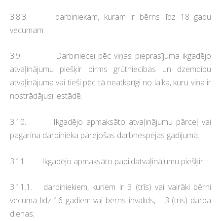
3.8.3. darbiniekam, kuram ir bērns līdz 18 gadu
vecumam.
3.9. Darbiniecei pēc viņas pieprasījuma ikgadējo
atvaļinājumu piešķir pirms grūtniecības un dzemdību
atvaļinājuma vai tieši pēc tā neatkarīgi no laika, kuru viņa ir
nostrādājusi iestādē.
3.10. Ikgadējo apmaksāto atvaļinājumu pārceļ vai
pagarina darbinieka pārejošas darbnespējas gadījumā.
3.11. Ikgadējo apmaksāto papildatvaļinājumu piešķir:
3.11.1. darbiniekiem, kuriem ir 3 (trīs) vai vairāki bērni
vecumā līdz 16 gadiem vai bērns invalīds, – 3 (trīs) darba
dienas;