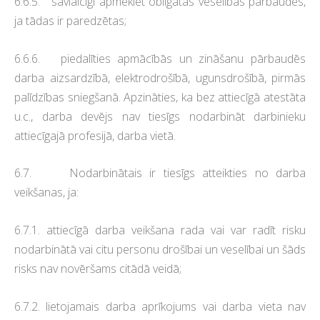
6.6.5. savlaicīgi apmeklēt obligātās veselības pārbaudes,
ja tādas ir paredzētas;
6.6.6. piedalīties apmācībās un zināšanu pārbaudēs
darba aizsardzībā, elektrodrošībā, ugunsdrošībā, pirmās
palīdzības sniegšanā. Apzināties, ka bez attiecīgā atestāta
u.c., darba devējs nav tiesīgs nodarbināt darbinieku
attiecīgajā profesijā, darba vietā.
6.7. Nodarbinātais ir tiesīgs atteikties no darba
veikšanas, ja:
6.7.1. attiecīgā darba veikšana rada vai var radīt risku
nodarbinātā vai citu personu drošībai un veselībai un šāds
risks nav novēršams citādā veidā;
6.7.2. lietojamais darba aprīkojums vai darba vieta nav