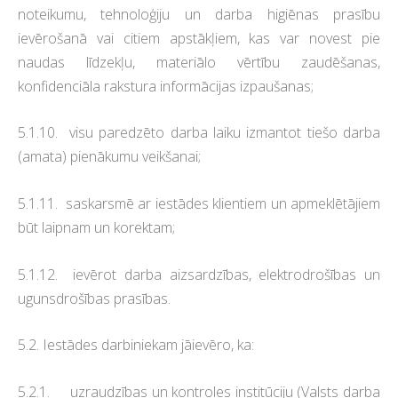
noteikumu, tehnoloģiju un darba higiēnas prasību
ievērošanā vai citiem apstākļiem, kas var novest pie
naudas līdzekļu, materiālo vērtību zaudēšanas,
konfidenciāla rakstura informācijas izpaušanas;
5.1.10. visu paredzēto darba laiku izmantot tiešo darba
(amata) pienākumu veikšanai;
5.1.11. saskarsmē ar iestādes klientiem un apmeklētājiem
būt laipnam un korektam;
5.1.12. ievērot darba aizsardzības, elektrodrošības un
ugunsdrošības prasības.
5.2. Iestādes darbiniekam jāievēro, ka:
5.2.1. uzraudzības un kontroles institūciju (Valsts darba