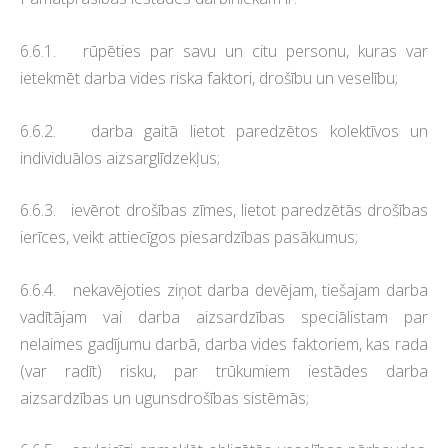
6.6.1. rūpēties par savu un citu personu, kuras var
ietekmēt darba vides riska faktori, drošību un veselību;
6.6.2. darba gaitā lietot paredzētos kolektīvos un
individuālos aizsarglīdzekļus;
6.6.3. ievērot drošības zīmes, lietot paredzētās drošības
ierīces, veikt attiecīgos piesardzības pasākumus;
6.6.4. nekavējoties ziņot darba devējam, tiešajam darba
vadītājam vai darba aizsardzības speciālistam par
nelaimes gadījumu darbā, darba vides faktoriem, kas rada
(var radīt) risku, par trūkumiem iestādes darba
aizsardzības un ugunsdrošības sistēmās;