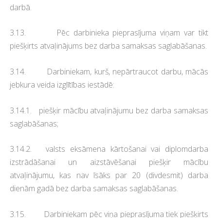
darbā.
3.13. Pēc darbinieka pieprasījuma viņam var tikt
piešķirts atvaļinājums bez darba samaksas saglabāšanas.
3.14. Darbiniekam, kurš, nepārtraucot darbu, mācās
jebkura veida izglītības iestādē:
3.14.1. piešķir mācību atvaļinājumu bez darba samaksas
saglabāšanas;
3.14.2. valsts eksāmena kārtošanai vai diplomdarba
izstrādāšanai un aizstāvēšanai piešķir mācību
atvaļinājumu, kas nav īsāks par 20 (divdesmit) darba
dienām gadā bez darba samaksas saglabāšanas.
3.15. Darbiniekam pēc viņa pieprasījuma tiek piešķirts