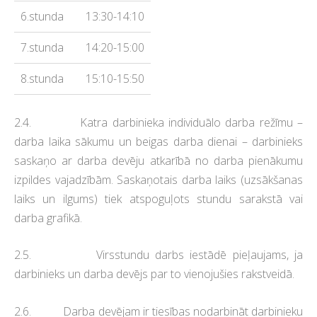
6.stunda
13:30-14:10
7.stunda
14:20-15:00
8.stunda
15:10-15:50
2.4. Katra darbinieka individuālo darba režīmu –
darba laika sākumu un beigas darba dienai – darbinieks
saskaņo ar darba devēju atkarībā no darba pienākumu
izpildes vajadzībām. Saskaņotais darba laiks (uzsākšanas
laiks un ilgums) tiek atspoguļots stundu sarakstā vai
darba grafikā.
2.5. Virsstundu darbs iestādē pieļaujams, ja
darbinieks un darba devējs par to vienojušies rakstveidā.
2.6. Darba devējam ir tiesības nodarbināt darbinieku