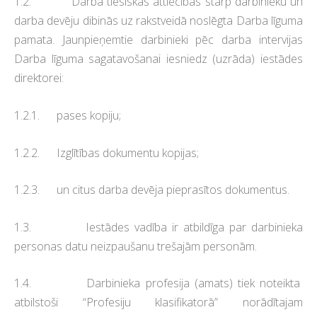
1.2. Darba tiesiskās attiecības starp darbinieku un
darba devēju dibinās uz rakstveidā noslēgta Darba līguma
pamata. Jaunpieņemtie darbinieki pēc darba intervijas
Darba līguma sagatavošanai iesniedz (uzrāda) iestādes
direktorei:
1.2.1. pases kopiju;
1.2.2. Izglītības dokumentu kopijas;
1.2.3. un citus darba devēja pieprasītos dokumentus.
1.3. Iestādes vadība ir atbildīga par darbinieka
personas datu neizpaušanu trešajām personām.
1.4. Darbinieka profesija (amats) tiek noteikta
atbilstoši “Profesiju klasifikatorā” norādītajam