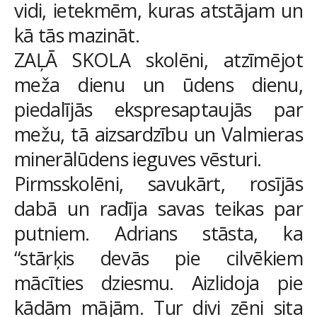
vidi, ietekmēm, kuras atstājam un
kā tās mazināt.
ZAĻĀ SKOLA skolēni, atzīmējot
meža dienu un ūdens dienu,
piedalījās ekspresaptaujās par
mežu, tā aizsardzību un Valmieras
minerālūdens ieguves vēsturi.
Pirmsskolēni, savukārt, rosījās
dabā un radīja savas teikas par
putniem. Adrians stāsta, ka
“stārķis devās pie cilvēkiem
mācīties dziesmu. Aizlidoja pie
kādām mājām. Tur divi zēni sita