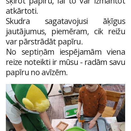
šķirot papīru, lai to var izmantot
atkārtoti.
Skudra sagatavojusi āķīgus
jautājumus, piemēram, cik reižu
var pārstrādāt papīru.
No septiņām iespējamām viena
reize noteikti ir mūsu - radām savu
papīru no avīzēm.