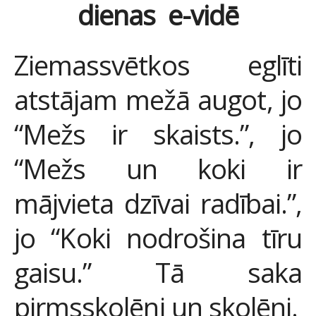
dienas
e-vidē
Ziemassvētkos eglīti
atstājam mežā augot, jo
“Mežs ir skaists.”, jo
“Mežs un koki ir
mājvieta dzīvai radībai.”,
jo “Koki nodrošina tīru
gaisu.” Tā saka
pirmsskolēni un skolēni.