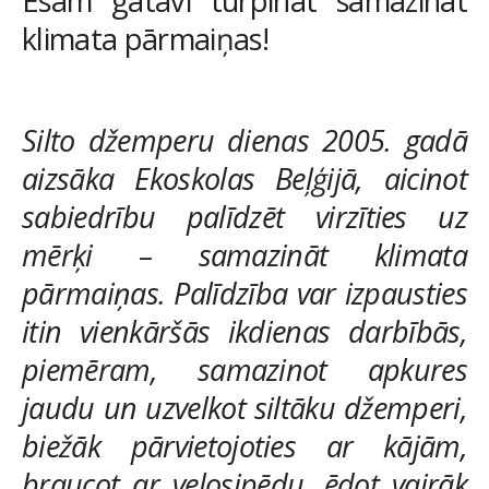
Esam gatavi turpināt samazināt
klimata pārmaiņas!
Silto džemperu dienas 2005. gadā
aizsāka Ekoskolas Beļģijā, aicinot
sabiedrību palīdzēt virzīties uz
mērķi – samazināt klimata
pārmaiņas. Palīdzība var izpausties
itin vienkāršās ikdienas darbībās,
piemēram, samazinot apkures
jaudu un uzvelkot siltāku džemperi,
biežāk pārvietojoties ar kājām,
braucot ar velosipēdu, ēdot vairāk