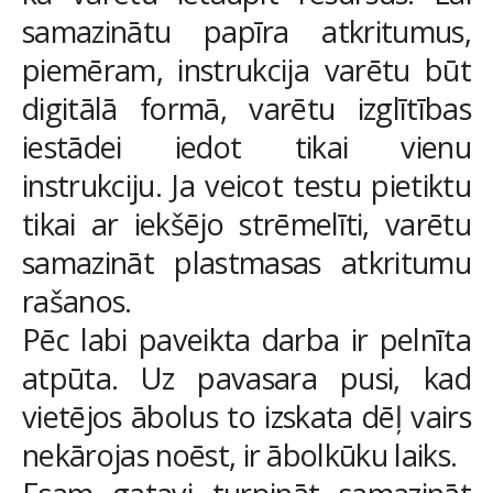
samazinātu papīra atkritumus,
piemēram, instrukcija varētu būt
digitālā formā, varētu izglītības
iestādei iedot tikai vienu
instrukciju. Ja veicot testu pietiktu
tikai ar iekšējo strēmelīti, varētu
samazināt plastmasas atkritumu
rašanos.
Pēc labi paveikta darba ir pelnīta
atpūta. Uz pavasara pusi, kad
vietējos ābolus to izskata dēļ vairs
nekārojas noēst, ir ābolkūku laiks.