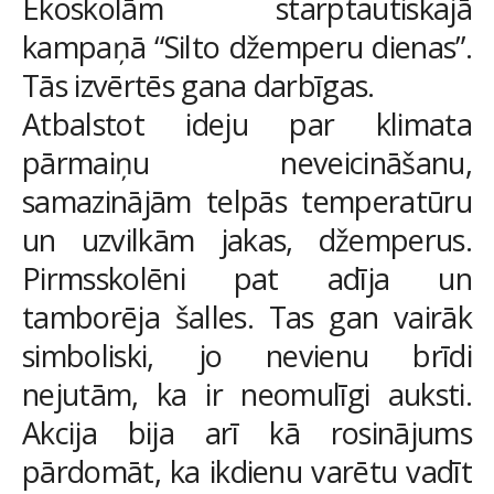
Ekoskolām starptautiskajā
kampaņā “Silto džemperu dienas”.
Tās izvērtēs gana darbīgas.
Atbalstot ideju par klimata
pārmaiņu neveicināšanu,
samazinājām telpās temperatūru
un uzvilkām jakas, džemperus.
Pirmsskolēni pat adīja un
tamborēja šalles. Tas gan vairāk
simboliski, jo nevienu brīdi
nejutām, ka ir neomulīgi auksti.
Akcija bija arī kā rosinājums
pārdomāt, ka ikdienu varētu vadīt