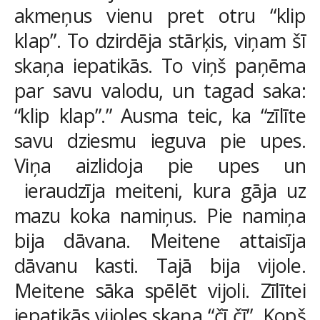
akmeņus vienu pret otru “klip
klap”. To dzirdēja stārķis, viņam šī
skaņa iepatikās. To viņš paņēma
par savu valodu, un tagad saka:
“klip klap”.” Ausma teic, ka “zīlīte
savu dziesmu ieguva pie upes.
Viņa aizlidoja pie upes un
ieraudzīja meiteni, kura gāja uz
mazu koka namiņus. Pie namiņa
bija dāvana. Meitene attaisīja
dāvanu kasti. Tajā bija vijole.
Meitene sāka spēlēt vijoli. Zīlītei
iepatikās vijoles skaņa “čī čī”. Kopš