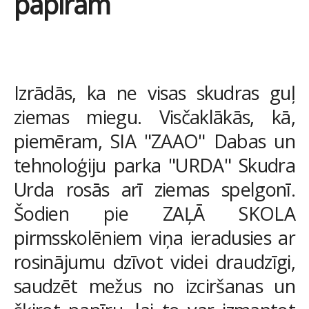
papīram
Izrādās, ka ne visas skudras guļ
ziemas miegu. Visčaklākās, kā,
piemēram, SIA "ZAAO" Dabas un
tehnoloģiju parka "URDA" Skudra
Urda rosās arī ziemas spelgonī.
Šodien pie ZAĻĀ SKOLA
pirmsskolēniem viņa ieradusies ar
rosinājumu dzīvot videi draudzīgi,
saudzēt mežus no izciršanas un