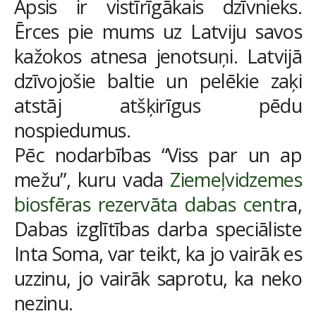
Āpsis ir vistīrīgākais dzīvnieks.
Ērces pie mums uz Latviju savos
kažokos atnesa jenotsuņi. Latvijā
dzīvojošie baltie un pelēkie zaķi
atstāj atšķirīgus pēdu
nospiedumus.
Pēc nodarbības “Viss par un ap
mežu”, kuru vada
Ziemeļvidzemes
biosfēras rezervāta dabas centr
a,
Dabas izglītības darba speciāliste
Inta Soma, var teikt, ka jo vairāk es
uzzinu, jo vairāk saprotu, ka neko
nezinu.