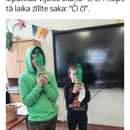
tā laika zīlīte saka: “Čī čī”.