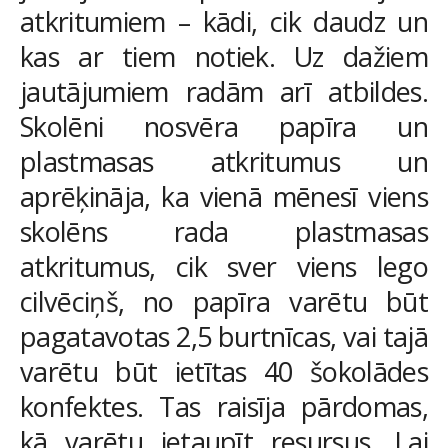
atkritumiem – kādi, cik daudz un
kas ar tiem notiek. Uz dažiem
jautājumiem radām arī atbildes.
Skolēni nosvēra papīra un
plastmasas atkritumus un
aprēķināja, ka vienā mēnesī viens
skolēns rada plastmasas
atkritumus, cik sver viens lego
cilvēciņš, no papīra varētu būt
pagatavotas 2,5 burtnīcas, vai tajā
varētu būt ietītas 40 šokolādes
konfektes. Tas raisīja pārdomas,
kā varētu ietaupīt resursus. Lai