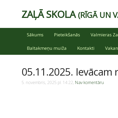
ZAĻĀ SKOLA
(RĪGĀ UN 
Sākums
Pieteikšanās
Valmieras Za
Baltakmeņu muiža
Kontakti
Vakan
05.11.2025. Ievācam 
5. novembris, 2025 pl. 14:22,
Nav komentāru