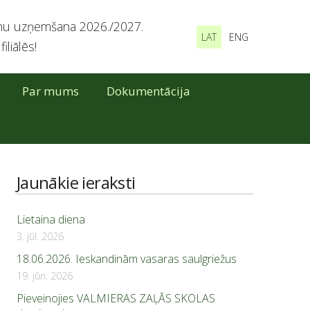
zņemšana 2026./2027.
LAT
ENG
liālēs!
Par mums
Dokumentācija
Jaunākie ieraksti
Lietaina diena
3. jūl. 2026
18.06.2026. Ieskandinām vasaras saulgriežus
19. jūn. 2026
Pieveinojies VALMIERAS ZAĻĀS SKOLAS