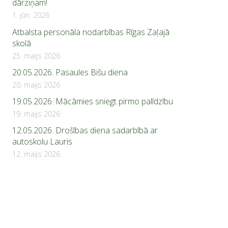
dārziņam!
1. jūn. 2026
Atbalsta personāla nodarbības Rīgas Zaļajā
skolā
25. maijs 2026
20.05.2026. Pasaules Bišu diena
20. maijs 2026
19.05.2026. Mācāmies sniegt pirmo palīdzību
19. maijs 2026
12.05.2026. Drošības diena sadarbībā ar
autoskolu Lauris
12. maijs 2026