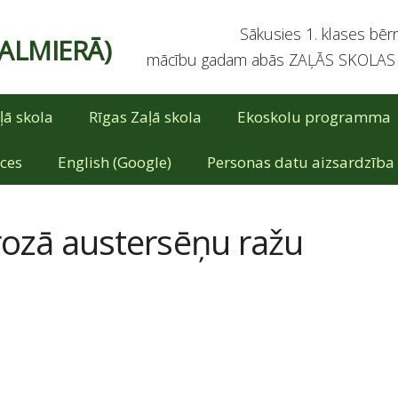
Sākusies 1. klases bērnu u
VALMIERĀ)
mācību gadam abās ZAĻĀS SKOLAS fi
ļā skola
Rīgas Zaļā skola
Ekoskolu programma
ces
English (Google)
Personas datu aizsardzība
rozā austersēņu ražu