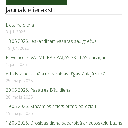
Jaunākie ieraksti
Lietaina diena
3. jūl. 2026
18.06.2026. Ieskandinām vasaras saulgriežus
19. jūn. 2026
Pieveinojies VALMIERAS ZAĻĀS SKOLAS dārziņam!
1. jūn. 2026
Atbalsta personāla nodarbības Rīgas Zaļajā skolā
25. maijs 2026
20.05.2026. Pasaules Bišu diena
20. maijs 2026
19.05.2026. Mācāmies sniegt pirmo palīdzību
19. maijs 2026
12.05.2026. Drošības diena sadarbībā ar autoskolu Lauris