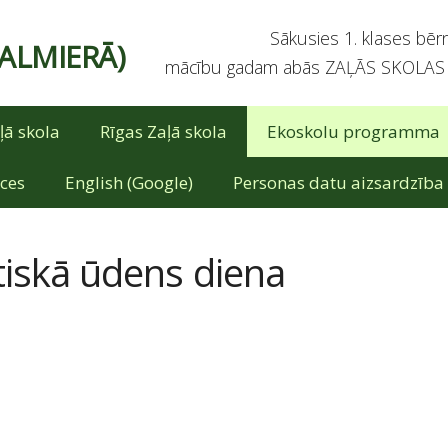
Sākusies 1. klases bērnu u
VALMIERĀ)
mācību gadam abās ZAĻĀS SKOLAS fi
ļā skola
Rīgas Zaļā skola
Ekoskolu programma
ces
English (Google)
Personas datu aizsardzība
tiskā ūdens diena