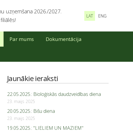
zņemšana 2026./2027.
LAT
ENG
liālēs!
Par mums
Dokumentācija
Jaunākie ieraksti
22.05.2025.: Bioloģiskās daudzveidības diena
23. maijs 2025
20.05.2025.: Bišu diena
23. maijs 2025
19.05.2025.: "LIELIEM UN MAZIEM"