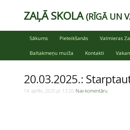
ZAĻĀ SKOLA
(RĪGĀ UN 
Sākums
Pieteikšanās
Valmieras Za
Baltakmeņu muiža
Kontakti
Vakan
20.03.2025.: Starptau
14. aprīlis, 2025 pl. 13:20,
Nav komentāru