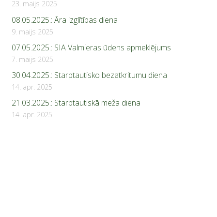
23. maijs 2025
08.05.2025.: Āra izglītības diena
9. maijs 2025
07.05.2025.: SIA Valmieras ūdens apmeklējums
7. maijs 2025
30.04.2025.: Starptautisko bezatkritumu diena
14. apr. 2025
21.03.2025.: Starptautiskā meža diena
14. apr. 2025